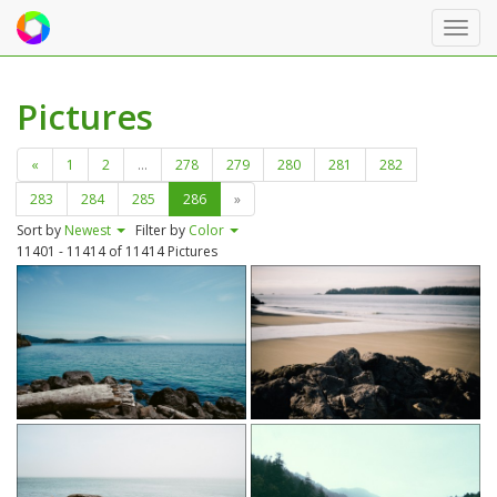
Toggl
navig
Pictures
«
1
2
...
278
279
280
281
282
283
284
285
286
»
Sort by
Newest
Filter by
Color
11401 - 11414 of
11414 Pictures