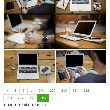
«
1
2
...
278
279
280
281
282
283
284
285
286
»
11401 - 11414 of
11414 Pictures